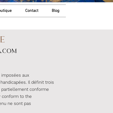
utique
Contact
Blog
TE
a.com
s imposées aux
andicapées. Il définit trois
t partiellement conforme
y conform to the
tenu ne sont pas