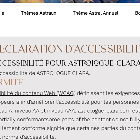
ie
Thèmes Astraux
Thème Astral Annuel
Bo
ECLARATION D'ACCESSIBILI
ccessibilité pour astrologue-clar
'accessibilité de ASTROLOGUE CLARA.
rmité
sibilité du contenu Web (WCAG)
définissent les exigence
urs afin d'améliorer l'accessibilité pour les personnes h
eau A, niveau AA et niveau AAA. astrologue-clara.com es
rtially conformantsome parts of the content do not full
iellement conforme signifie que certaines parties du con
norme d'accessibilité.