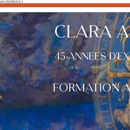
UA-232286313-1
CLARA A
45 ANNEES D'e
Th
Accueil
Apprendre Astrologie
Thèmes Astraux
formation a 