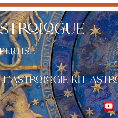
STROLOGUE
xpertise
ème Astral Annuel
Boutique
Contact
Blog
l'astrologie kit
astr