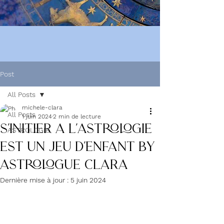
Post
All Posts
michele-clara
All Posts
1 juin 2024
2 min de lecture
S'INITIER A L'ASTROLOGIE
ASTROLOGIE
EST UN JEU D'ENFANT by
ASTROLOGUE CLARA
Dernière mise à jour :
5 juin 2024