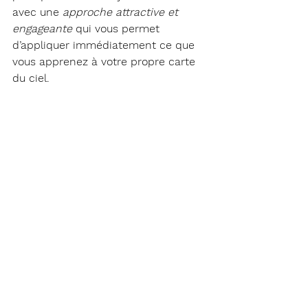
avec une 
approche attractive et 
engageante
 qui vous permet 
d’appliquer immédiatement ce que 
vous apprenez à votre propre carte 
du ciel.
Ce faisant, vous êtes rapidement en 
mesure
 d’interpréter votre thème 
astral avec une telle facilité
 que 
L’ASTROLOGIE deviendra pour vous 
une véritable distraction.😉
Optez pour un apprentissage 
moderne et dynamique et laissez-
moi vos commentaires
ici
 ☚