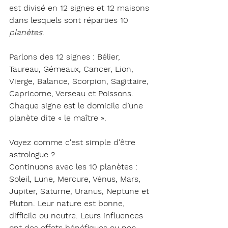
est divisé en 
12 signes et 
12 
maisons
dans lesquels sont réparties
 10 
planètes
.
Parlons des 
12 signes
 : Bélier, 
Taureau, Gémeaux, Cancer, Lion, 
Vierge, Balance, Scorpion, Sagittaire, 
Capricorne, Verseau et Poissons.
Chaque signe est le domicile d’une 
planète dite « le maître ».
Voyez comme c'est simple d'être 
astrologue ? 
Continuons avec les 
10 planètes
 : 
Soleil, Lune, Mercure, Vénus, Mars, 
Jupiter, Saturne, Uranus, Neptune et 
Pluton. Leur nature est bonne, 
difficile ou neutre. Leurs influences 
ont des effets bénéfiques ou non.