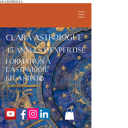
UA-232286313-1
CLARA ASTROLOGUE
45 ANNEES D'expertise
formation a
l'astrologie
©
kit
astro